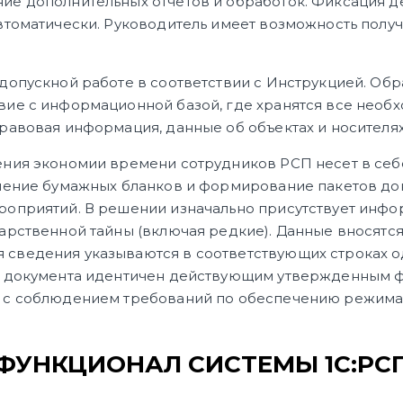
ие дополнительных отчетов и обработок. Фиксация 
томатически. Руководитель имеет возможность получе
допускной работе в соответствии с Инструкцией. Об
ие с информационной базой, где хранятся все необ
равовая информация, данные об объектах и носителях
ения экономии времени сотрудников РСП несет в себ
нение бумажных бланков и формирование пакетов док
роприятий. В решении изначально присутствует инфо
арственной тайны (включая редкие). Данные вносятс
сведения указываются в соответствующих строках о
о документа идентичен действующим утвержденным ф
 с соблюдением требований по обеспечению режима
ФУНКЦИОНАЛ СИСТЕМЫ 1С:РС