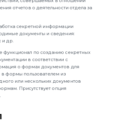
действий, совершаемых в отношении
ния отчетов о деятельности отдела за
работка секретной информации
ходимые документы и сведения:
 и др.
е функционал по созданию секретных
ументации в соответствии с
рмация о формах документов для
я в формы пользователем из
дного или нескольких документов
ормам. Присутствует опция
.
П